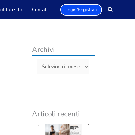
il tuo sito
Contatti
Login/Registrati
Archivi
A
r
c
h
i
v
Articoli recenti
i