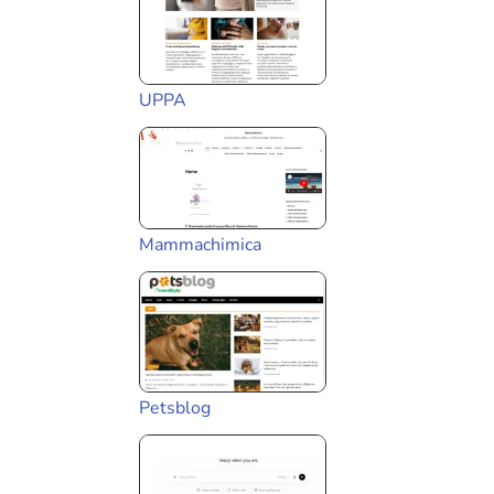
UPPA
Mammachimica
Petsblog