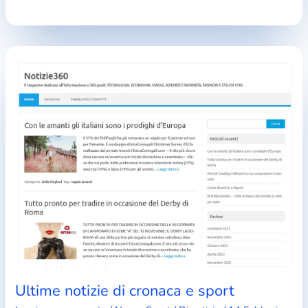
crociera
in
barca
a
vela
Ultime notizie di cronaca e sport