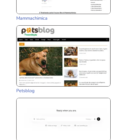
Mammachimica
Petsblog