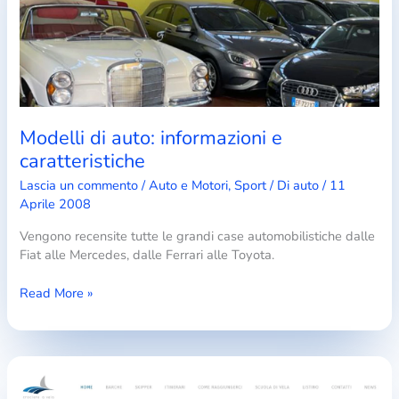
Modelli di auto: informazioni e
caratteristiche
Lascia un commento
/
Auto e Motori
,
Sport
/ Di
auto
/
11
Aprile 2008
Vengono recensite tutte le grandi case automobilistiche dalle
Fiat alle Mercedes, dalle Ferrari alle Toyota.
Modelli
Read More »
di
auto:
informazioni
e
caratteristiche