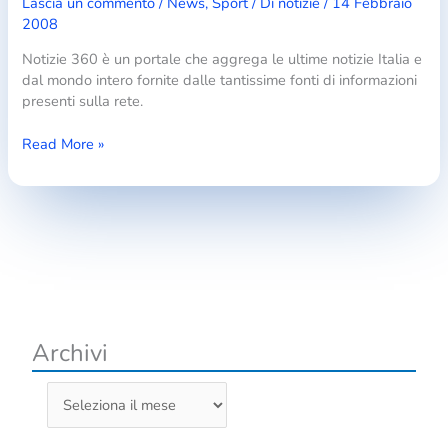
Lascia un commento
/
News
,
Sport
/ Di
notizie
/
14 Febbraio
2008
Notizie 360 è un portale che aggrega le ultime notizie Italia e
dal mondo intero fornite dalle tantissime fonti di informazioni
presenti sulla rete.
Ultime
Read More »
notizie
di
cronaca
e
sport
Archivi
A
r