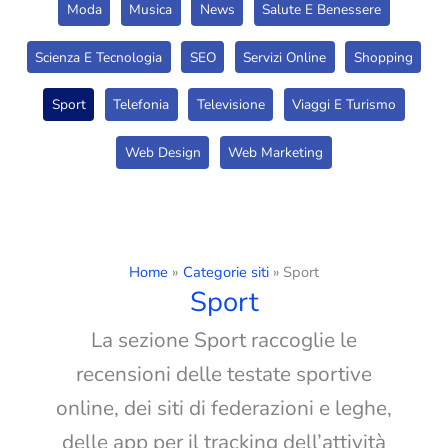
Moda
Musica
News
Salute E Benessere
Scienza E Tecnologia
SEO
Servizi Online
Shopping
Sport
Telefonia
Televisione
Viaggi E Turismo
Web Design
Web Marketing
Home
Categorie siti
Sport
Sport
La sezione Sport raccoglie le
recensioni delle testate sportive
online, dei siti di federazioni e leghe,
delle app per il tracking dell’attività