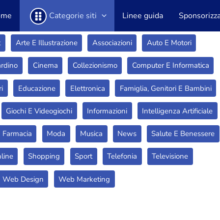
ome
Categorie siti
Linee guida
Sponsorizza 
t
Arte E Illustrazione
Associazioni
Auto E Motori
ardino
Cinema
Collezionismo
Computer E Informatica
ri
Educazione
Elettronica
Famiglia, Genitori E Bambini
Giochi E Videogiochi
Informazioni
Intelligenza Artificiale
E Farmacia
Moda
Musica
News
Salute E Benessere
nline
Shopping
Sport
Telefonia
Televisione
Web Design
Web Marketing