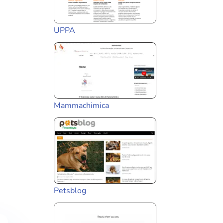
UPPA
Mammachimica
Petsblog