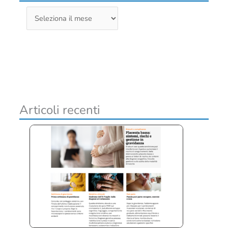
A
r
c
h
i
v
i
Articoli recenti