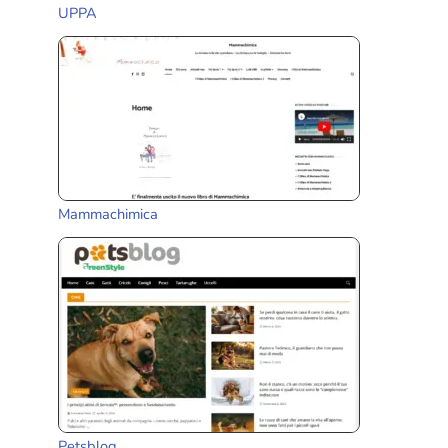
UPPA
Mammachimica
Petsblog