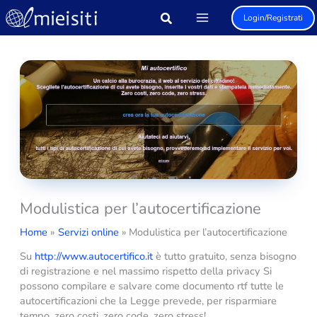
Vai
Login/Registrati
al
contenuto
Modulistica per l’autocertificazione
Home
Servizi online
Modulistica per l’autocertificazione
Su
http://www.autocertifico.it
è tutto gratuito, senza bisogno
di registrazione e nel massimo rispetto della privacy Si
possono compilare e salvare come documento rtf tutte le
autocertificazioni che la Legge prevede, per risparmiare
tempo, zero costi, zero code, zero stress!