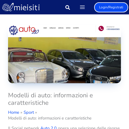
Vai
Login/Registrati
al
contenuto
Modelli di auto: informazioni e
caratteristiche
Home
Sport
Modelli di auto: informazioni e caratteristiche
Il Social network
Auto 2.0
opera una selezione delle risorse