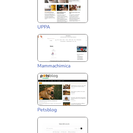
UPPA
Mammachimica
Petsblog