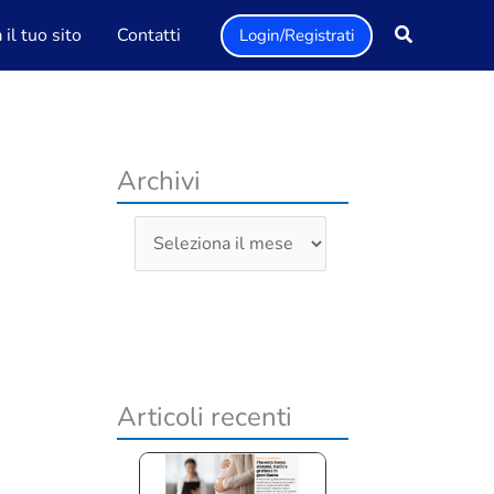
il tuo sito
Contatti
Login/Registrati
Archivi
A
r
c
h
i
v
Articoli recenti
i