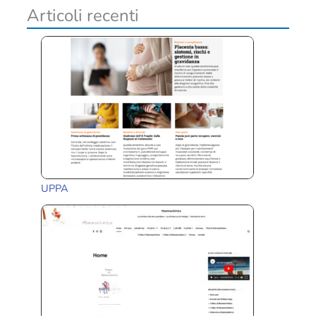
i
Articoli recenti
UPPA