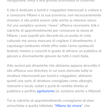
navigazione, unita a una grande profondità di contenuti.
Il sito è dedicato a turisti e viaggiatori interessati a visitare e
a conoscere Milano e la sua provincia, non necessariamente
stranieri, il sito potrà essere utile anche ai milanesi stessi.
Ad una semplice sezione “news” affianca recensioni, link e
rubriche di approfondimento per conoscere la storia di
Milano, i suoi aspetti più rilevanti da un punto di vista
culturale ma senza mancare di cogliere il divertimento: il
capoluogo lombardo infatti offre tutto l’anno spettacoli
teatrali, mostre e concerti in grado di attrarre un pubblico di
giovani e diversamente giovani da tutti il nord Italia.
Alle sezioni più dinamiche che abbiamo appena descritto il
sito affianca una directory in cui sono elencate tutte le
strutture interessanti per turisti e viaggiatori, abbiamo
quindi una serie di strutture consigliate come alberghi,
ristoranti e locali, outlet e punti di vendita diretta al
pubblico e perfino
agriturismo
(sì, esistono anche a Milano!)
Tra le rubriche di approfondimento consigliamo di dare
un’occhiata a quella intitolata “
Milano da vivere
” che