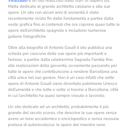
VivaGaudì
è un sito realizzato dallo staff di Supero ltd,
Malta dedicato al grande architetto catalano e alle sue
opere. Un sito con alcuni anni di anzianità è stato
recentemente rivisto fin dalle fondamenta a partire dalla
veste grafica fino ai contenuti che ora coprono quasi tutte le
opere dell’architetto spagnolo e includono numerose
gallerie fotografiche.
Oltre alla biografia di Antonio Gaudì il sito pubblica una
scheda per ciascuna delle sue opere più importanti e
famose, a partire dalla celeberrima Sagrada Familia fino
alle realizzazioni della gioventù, ovviamente passando per
tutte le opere che contribuiscono a rendere Barcellona una
città unica nel suo genere. Non è un caso infatti che sette
opere di Antonio Gaudì siano diventato patrimonio Unesco
dell’umanità e che tutte e sette si trovino a Barcellona, città
in cui l’architetto ha quasi sempre vissuto e lavorato.
Un sito dedicato ad un architetto, probabilmente il più
grande del secolo scorso, che descrive le sue opere senza
avere un tono accademico o enciclopedico e senza nessuna
pretesa di autorevolezza: le opere del maestro sono