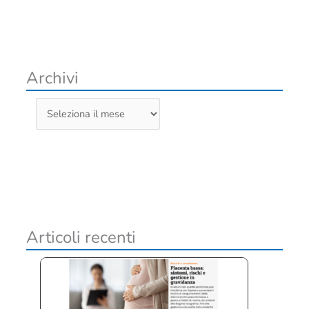
Archivi
A
r
c
h
i
v
i
Articoli recenti