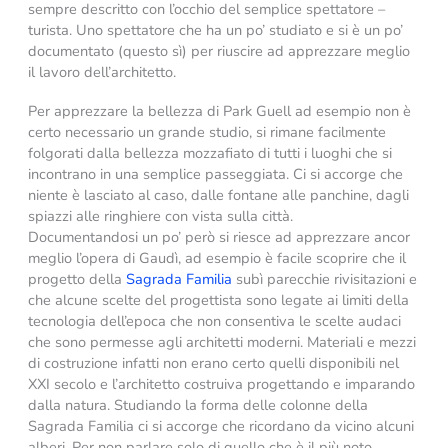
sempre descritto con l’occhio del semplice spettatore –
turista. Uno spettatore che ha un po’ studiato e si è un po’
documentato (questo sì) per riuscire ad apprezzare meglio
il lavoro dell’architetto.
Per apprezzare la bellezza di Park Guell ad esempio non è
certo necessario un grande studio, si rimane facilmente
folgorati dalla bellezza mozzafiato di tutti i luoghi che si
incontrano in una semplice passeggiata. Ci si accorge che
niente è lasciato al caso, dalle fontane alle panchine, dagli
spiazzi alle ringhiere con vista sulla città.
Documentandosi un po’ però si riesce ad apprezzare ancor
meglio l’opera di Gaudì, ad esempio è facile scoprire che il
progetto della
Sagrada Familia
subì parecchie rivisitazioni e
che alcune scelte del progettista sono legate ai limiti della
tecnologia dell’epoca che non consentiva le scelte audaci
che sono permesse agli architetti moderni. Materiali e mezzi
di costruzione infatti non erano certo quelli disponibili nel
XXI secolo e l’architetto costruiva progettando e imparando
dalla natura. Studiando la forma delle colonne della
Sagrada Familia ci si accorge che ricordano da vicino alcuni
alberi. Per non parlare solo di quello che è il più noto