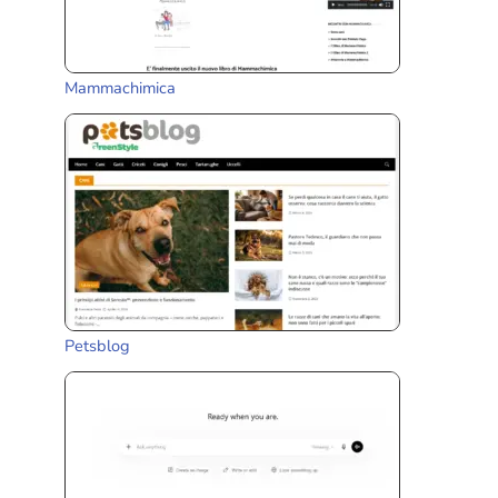
Mammachimica
Petsblog