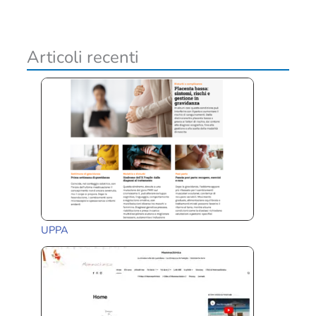
i
v
i
Articoli recenti
UPPA