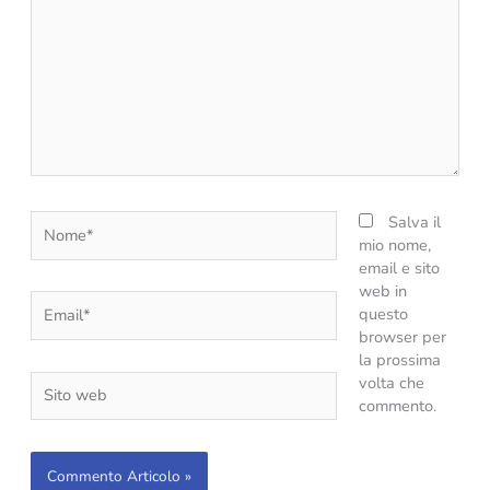
Nome*
Salva il
mio nome,
email e sito
web in
Email*
questo
browser per
la prossima
Sito
volta che
web
commento.