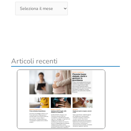
A
r
c
h
i
v
i
Articoli recenti