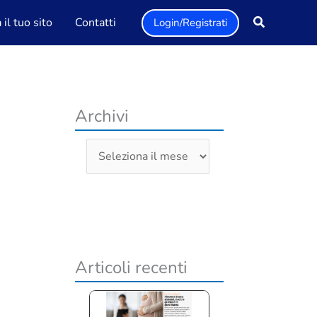
il tuo sito
Contatti
Login/Registrati
Archivi
A
r
c
h
i
v
Articoli recenti
i