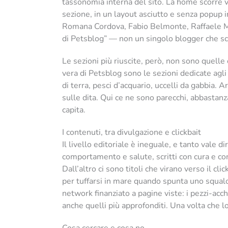
tassonomia interna del sito. La home scorre ve
sezione, in un layout asciutto e senza popup
Romana Cordova, Fabio Belmonte, Raffaele Moa
di Petsblog” — non un singolo blogger che s
Le sezioni più riuscite, però, non sono quelle o
vera di Petsblog sono le sezioni dedicate agli
di terra, pesci d’acquario, uccelli da gabbia. Ar
sulle dita. Qui ce ne sono parecchi, abbastan
capita.
I contenuti, tra divulgazione e clickbait
Il livello editoriale è ineguale, e tanto vale di
comportamento e salute, scritti con cura e con
Dall’altro ci sono titoli che virano verso il cli
per tuffarsi in mare quando spunta uno squalo 
network finanziato a pagine viste: i pezzi-ac
anche quelli più approfonditi. Una volta che lo 