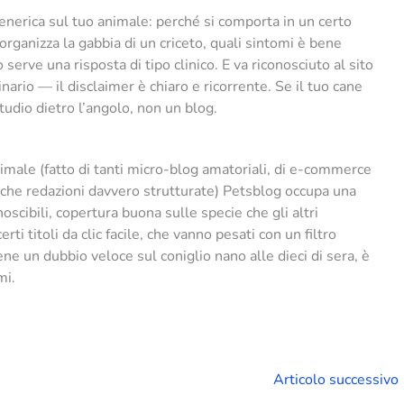
erica sul tuo animale: perché si comporta in un certo
ganizza la gabbia di un criceto, quali sintomi è bene
rve una risposta di tipo clinico. E va riconosciuto al sito
ario — il disclaimer è chiaro e ricorrente. Se il tuo cane
tudio dietro l’angolo, non un blog.
nimale (fatto di tanti micro-blog amatoriali, di e-commerce
 poche redazioni davvero strutturate) Petsblog occupa una
oscibili, copertura buona sulle specie che gli altri
ti titoli da clic facile, che vanno pesati con un filtro
e un dubbio veloce sul coniglio nano alle dieci di sera, è
mi.
Articolo successivo