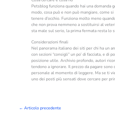
Cosa cercare e cosa no
Petsblog funziona quando hai una domanda gen
modo, cosa può e non può mangiare, come si or
tenere d’occhio. Funziona molto meno quando se
che non prova nemmeno a sostituirsi al veterin
sta male sul serio, la prima fermata resta lo s
Considerazioni finali
Nel panorama italiano dei siti per chi ha un a
con sezioni “consigli” un po’ di facciata, e di
posizione utile. Archivio profondo, autori ricon
tendono a ignorare. Il prezzo da pagare sono cer
personale al momento di leggere. Ma se ti vien
uno dei posti più sensati dove cercare per pri
←
Articolo precedente