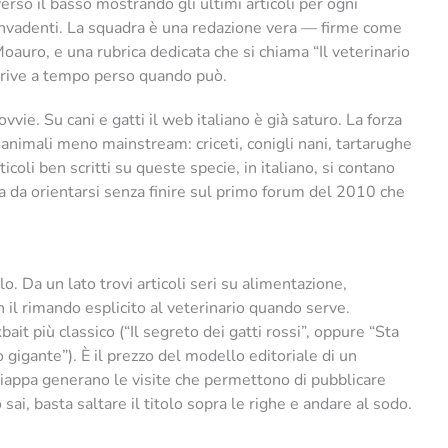
rso il basso mostrando gli ultimi articoli per ogni
 invadenti. La squadra è una redazione vera — firme come
uro, e una rubrica dedicata che si chiama “Il veterinario
crive a tempo perso quando può.
vvie. Su cani e gatti il web italiano è già saturo. La forza
 animali meno mainstream: criceti, conigli nani, tartarughe
ticoli ben scritti su queste specie, in italiano, si contano
za da orientarsi senza finire sul primo forum del 2010 che
rlo. Da un lato trovi articoli seri su alimentazione,
 il rimando esplicito al veterinario quando serve.
ckbait più classico (“Il segreto dei gatti rossi”, oppure “Sta
gigante”). È il prezzo del modello editoriale di un
chiappa generano le visite che permettono di pubblicare
sai, basta saltare il titolo sopra le righe e andare al sodo.