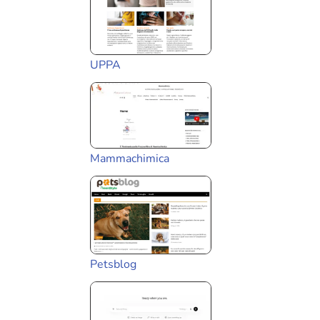
UPPA
Mammachimica
Petsblog