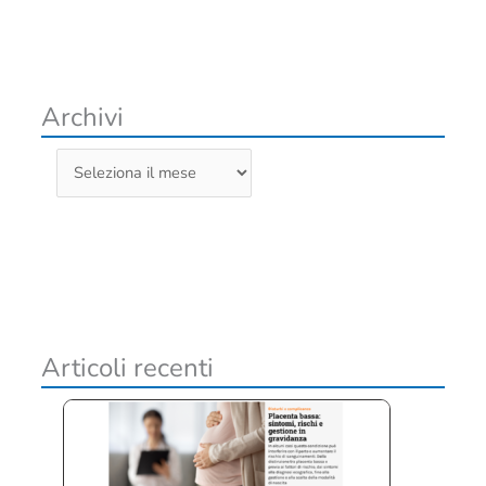
Archivi
A
r
c
h
i
v
i
Articoli recenti