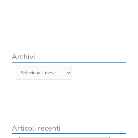
Archivi
A
r
c
h
i
v
i
Articoli recenti