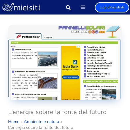
Vai
Login/Registrati
al
contenuto
L’energia solare la fonte del futuro
Home
Ambiente e natura
L’energia solare la fonte del futuro