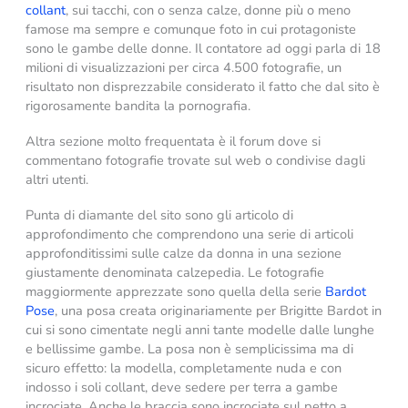
collant
, sui tacchi, con o senza calze, donne più o meno
famose ma sempre e comunque foto in cui protagoniste
sono le gambe delle donne. Il contatore ad oggi parla di 18
milioni di visualizzazioni per circa 4.500 fotografie, un
risultato non disprezzabile considerato il fatto che dal sito è
rigorosamente bandita la pornografia.
Altra sezione molto frequentata è il forum dove si
commentano fotografie trovate sul web o condivise dagli
altri utenti.
Punta di diamante del sito sono gli articolo di
approfondimento che comprendono una serie di articoli
approfonditissimi sulle calze da donna in una sezione
giustamente denominata calzepedia. Le fotografie
maggiormente apprezzate sono quella della serie
Bardot
Pose
, una posa creata originariamente per Brigitte Bardot in
cui si sono cimentate negli anni tante modelle dalle lunghe
e bellissime gambe. La posa non è semplicissima ma di
sicuro effetto: la modella, completamente nuda e con
indosso i soli collant, deve sedere per terra a gambe
incrociate. Anche le braccia sono incrociate sul petto a