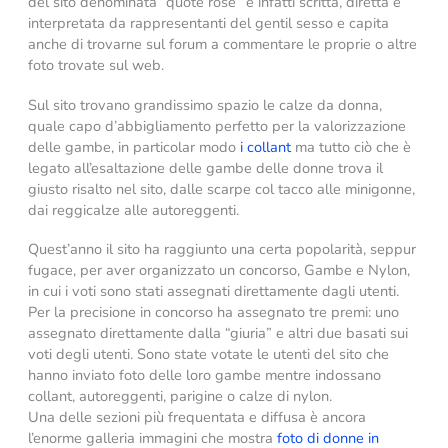
del sito denominata “quote rose” è infatti scritta, diretta e
interpretata da rappresentanti del gentil sesso e capita
anche di trovarne sul forum a commentare le proprie o altre
foto trovate sul web.
Sul sito trovano grandissimo spazio le calze da donna,
quale capo d’abbigliamento perfetto per la valorizzazione
delle gambe, in particolar modo
i collant
ma tutto ciò che è
legato all’esaltazione delle gambe delle donne trova il
giusto risalto nel sito, dalle scarpe col tacco alle minigonne,
dai reggicalze alle autoreggenti.
Quest’anno il sito ha raggiunto una certa popolarità, seppur
fugace, per aver organizzato un concorso, Gambe e Nylon,
in cui i voti sono stati assegnati direttamente dagli utenti.
Per la precisione in concorso ha assegnato tre premi: uno
assegnato direttamente dalla “giuria” e altri due basati sui
voti degli utenti. Sono state votate le utenti del sito che
hanno inviato foto delle loro gambe mentre indossano
collant, autoreggenti, parigine o calze di nylon.
Una delle sezioni più frequentata e diffusa è ancora
l’enorme galleria immagini che mostra
foto di donne in