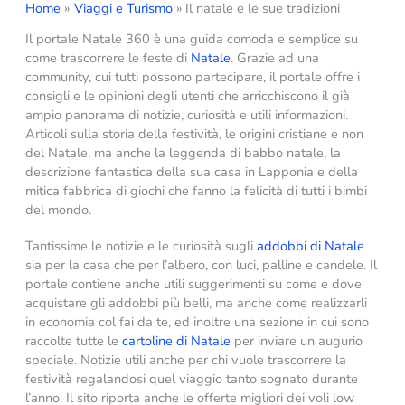
Home
Viaggi e Turismo
Il natale e le sue tradizioni
Il portale Natale 360 è una guida comoda e semplice su
come trascorrere le feste di
Natale
. Grazie ad una
community, cui tutti possono partecipare, il portale offre i
consigli e le opinioni degli utenti che arricchiscono il già
ampio panorama di notizie, curiosità e utili informazioni.
Articoli sulla storia della festività, le origini cristiane e non
del Natale, ma anche la leggenda di babbo natale, la
descrizione fantastica della sua casa in Lapponia e della
mitica fabbrica di giochi che fanno la felicità di tutti i bimbi
del mondo.
Tantissime le notizie e le curiosità sugli
addobbi di Natale
sia per la casa che per l’albero, con luci, palline e candele. Il
portale contiene anche utili suggerimenti su come e dove
acquistare gli addobbi più belli, ma anche come realizzarli
in economia col fai da te, ed inoltre una sezione in cui sono
raccolte tutte le
cartoline di Natale
per inviare un augurio
speciale. Notizie utili anche per chi vuole trascorrere la
festività regalandosi quel viaggio tanto sognato durante
l’anno. Il sito riporta anche le offerte migliori dei voli low