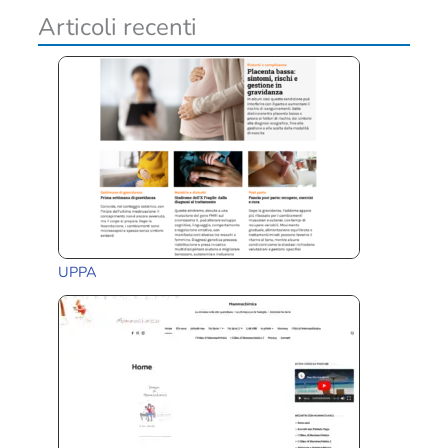
i
Articoli recenti
UPPA