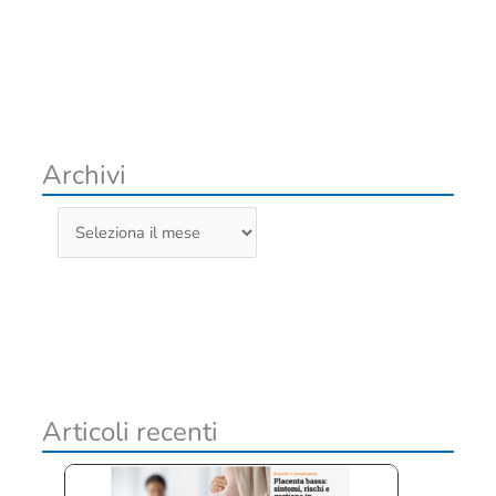
Archivi
A
r
c
h
i
v
i
Articoli recenti