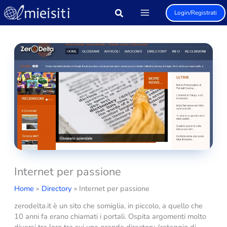
Vai
Login/Registrati
al
contenuto
Internet per passione
Home
Directory
Internet per passione
zerodelta.it è un sito che somiglia, in piccolo, a quello che
10 anni fa erano chiamati i portali. Ospita argomenti molto