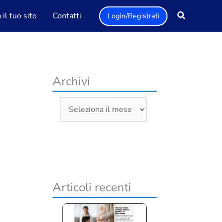
il tuo sito
Contatti
Login/Registrati
Archivi
A
r
c
h
i
v
Articoli recenti
i