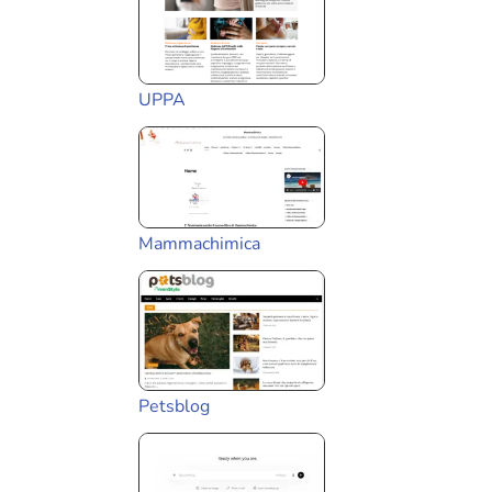
UPPA
Mammachimica
Petsblog