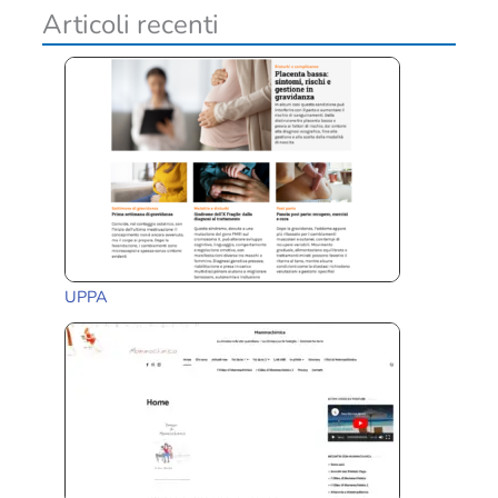
i
Articoli recenti
UPPA