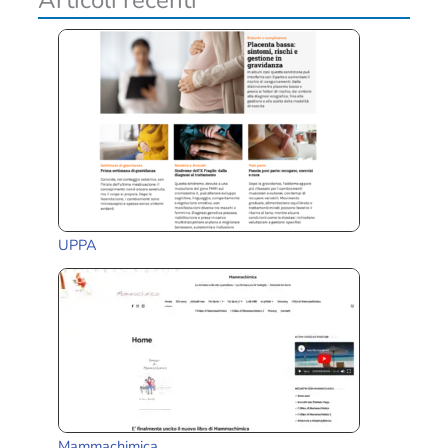
UPPA
Mammachimica