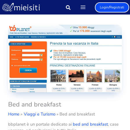
Vai
Login/Registrati
al
contenuto
Bed and breakfast
Home
Viaggi e Turismo
Bed and breakfast
bbplanet è un portale dedicato ai
bed and breakfast
, case