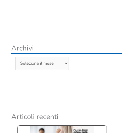
Archivi
A
r
c
h
i
v
i
Articoli recenti