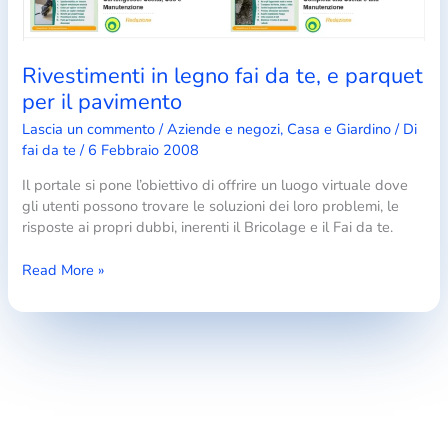
Rivestimenti in legno fai da te, e parquet
per il pavimento
Lascia un commento
/
Aziende e negozi
,
Casa e Giardino
/ Di
fai da te
/
6 Febbraio 2008
Il portale si pone l’obiettivo di offrire un luogo virtuale dove
gli utenti possono trovare le soluzioni dei loro problemi, le
risposte ai propri dubbi, inerenti il Bricolage e il Fai da te.
Rivestimenti
Read More »
in
legno
fai
da
te,
e
parquet
per