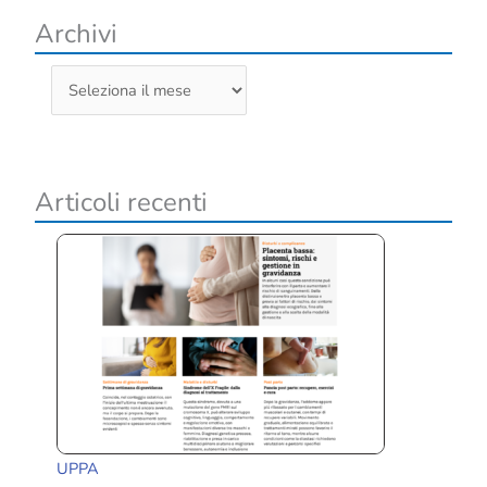
il
Archivi
pavimento
A
r
c
h
Articoli recenti
i
v
i
UPPA